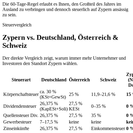
Die 60-Tage-Regel erlaubt es Ihnen, den Großteil des Jahres im
Ausland zu verbringen und dennoch steuerlich auf Zypern ansässig
zu sein.
Steuervergleich
Zypern vs. Deutschland, Österreich &
Schweiz
Der direkte Vergleich zeigt, warum immer mehr Unternehmer und
Investoren den Standort Zypern wählen.
Zy
Steuerart
Deutschland
Österreich
Schweiz
(N
D
ca. 30 %
Körperschaftsteuer
25 %
11,9–21,6 %
15
(KSt+GewSt)
26,375 %
27,5 %
Dividendensteuer
0–35 %
0 
(KapESt+Soli)
KESt
Quellensteuer Div.
26,375 %
27,5 %
35 %
0 
Gewerbesteuer
7–17,5 %
keine
keine
kei
Zinseinkünfte
26,375 %
27,5 %
Einkommensteuer
0 