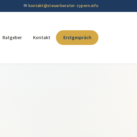
✉
kontakt@steuerberater-zypern.info
Ratgeber
Kontakt
Erstgespräch