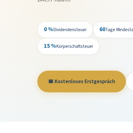
0 %
60
Dividendensteuer
Tage Mindesta
15 %
Körperschaftsteuer
📅 Kostenloses Erstgespräch
+