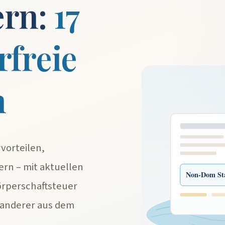
ern:
17
rfreie
n
vorteilen,
rn – mit aktuellen
Non-Dom St
örperschaftsteuer
anderer aus dem