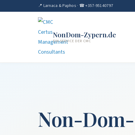
📍 Larnaca & Paphos · ☎ +357-95140797
NonDom-Zypern.de
EIN SERVICE DER CMC
Non-Dom-