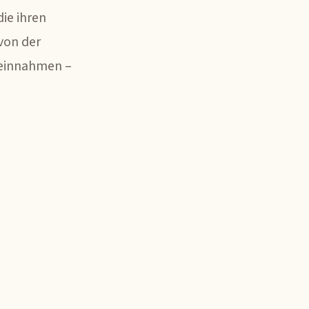
ie ihren
von der
teinnahmen –