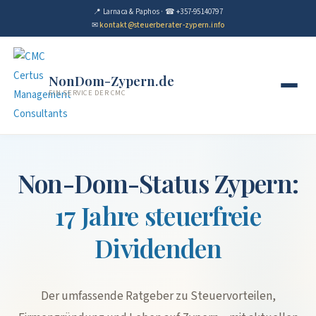
📍 Larnaca & Paphos · ☎ +357-95140797
✉
kontakt@steuerberater-zypern.info
NonDom-Zypern.de
EIN SERVICE DER CMC
Non-Dom-Status Zypern:
17 Jahre steuerfreie
Dividenden
Der umfassende Ratgeber zu Steuervorteilen,