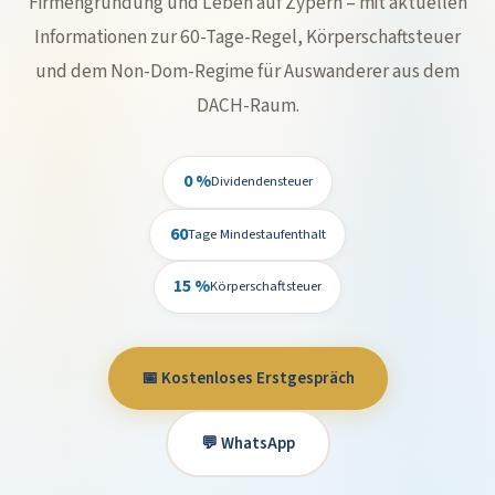
Firmengründung und Leben auf Zypern – mit aktuellen
Informationen zur 60-Tage-Regel, Körperschaftsteuer
und dem Non-Dom-Regime für Auswanderer aus dem
DACH-Raum.
0 %
Dividendensteuer
60
Tage Mindestaufenthalt
15 %
Körperschaftsteuer
📅 Kostenloses Erstgespräch
💬 WhatsApp