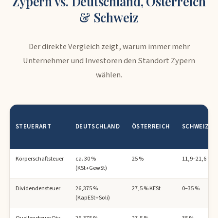
Zypern vs. Deutschland, Österreich
& Schweiz
Der direkte Vergleich zeigt, warum immer mehr
Unternehmer und Investoren den Standort Zypern
wählen.
STEUERART
DEUTSCHLAND
ÖSTERREICH
SCHWEIZ
Körperschaftsteuer
ca. 30 %
25 %
11,9–21,6 %
(KSt+GewSt)
Dividendensteuer
26,375 %
27,5 % KESt
0–35 %
(KapESt+Soli)
Quellensteuer Div.
26,375 %
27,5 %
35 %