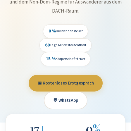
und dem Non-Dom-Regime für Auswanderer aus dem
DACH-Raum.
0 %
Dividendensteuer
60
Tage Mindestaufenthalt
15 %
Körperschaftsteuer
📅 Kostenloses Erstgespräch
💬 WhatsApp
17
+
0
%