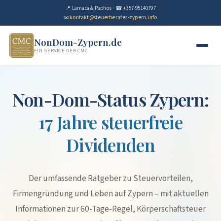
📍 Larnaca & Paphos · ☎ +357-95140797
✉
kontakt@steuerberater-zypern.info
NonDom-Zypern.de
EIN SERVICE DER CMC
Non-Dom-Status Zypern:
17 Jahre steuerfreie
Dividenden
Der umfassende Ratgeber zu Steuervorteilen,
Firmengründung und Leben auf Zypern – mit aktuellen
Informationen zur 60-Tage-Regel, Körperschaftsteuer