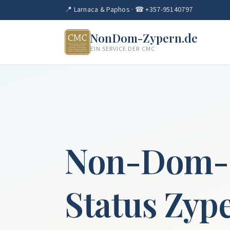
📍 Larnaca & Paphos · ☎ +357-95140797
NonDom-Zypern.de
EIN SERVICE DER CMC
Non-Dom-
Status Zyp