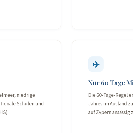
✈️
Nur 60 Tage M
elmeer, niedrige
Die 60-Tage-Regel er
ationale Schulen und
Jahres im Ausland z
HS).
auf Zypern ansässig z