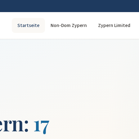
Startseite
Non-Dom Zypern
Zypern Limited
ern:
17