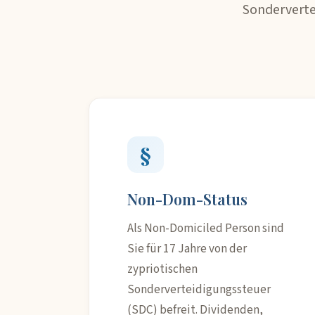
Sonderverte
§
Non-Dom-Status
Als Non-Domiciled Person sind
Sie für 17 Jahre von der
zypriotischen
Sonderverteidigungssteuer
(SDC) befreit. Dividenden,