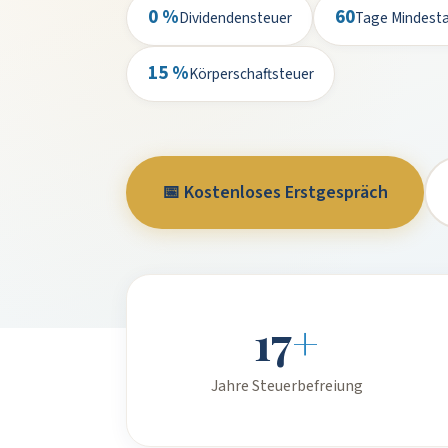
0 %
60
Dividendensteuer
Tage Mindesta
15 %
Körperschaftsteuer
📅 Kostenloses Erstgespräch
17
+
Jahre Steuerbefreiung