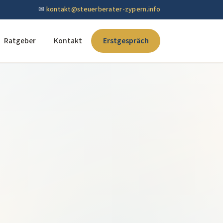
✉
kontakt@steuerberater-zypern.info
Ratgeber
Kontakt
Erstgespräch