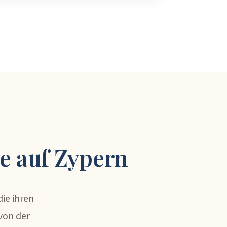
ne auf Zypern
ie ihren
von der