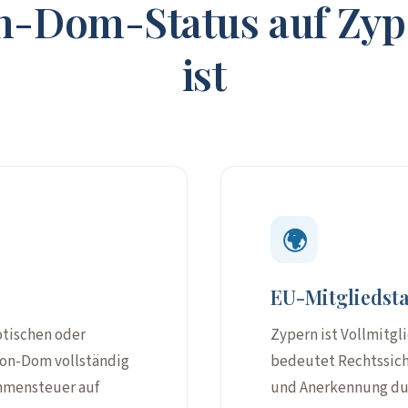
-Dom-Status auf Zyper
ist
🌍
EU-Mitgliedsta
otischen oder
Zypern ist Vollmitgl
 Non-Dom vollständig
bedeutet Rechtssic
ommensteuer auf
und Anerkennung du