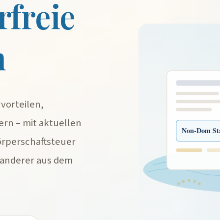
rfreie
n
vorteilen,
rn – mit aktuellen
Non-Dom St
örperschaftsteuer
anderer aus dem