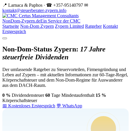
📍 Larnaca & Paphos · ☎ +357-95140797
✉
kontakt@steuerberater-zypern.info
NonDom-Zypern.de
Ein Service der CMC
Startseite
Non-Dom Zypern
Zypern Limited
Ratgeber
Kontakt
Erstgespräch
Non-Dom-Status Zypern:
17 Jahre
steuerfreie Dividenden
Der umfassende Ratgeber zu Steuervorteilen, Firmengründung und
Leben auf Zypern – mit aktuellen Informationen zur 60-Tage-Regel,
Körperschaftsteuer und dem Non-Dom-Regime für Auswanderer
aus dem DACH-Raum.
0 %
Dividendensteuer
60
Tage Mindestaufenthalt
15 %
Körperschaftsteuer
📅 Kostenloses Erstgespräch
💬 WhatsApp