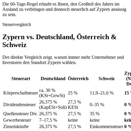
Die 60-Tage-Regel erlaubt es Ihnen, den Großteil des Jahres im
Ausland zu verbringen und dennoch steuerlich auf Zypern ansässig
zu sein.
Steuervergleich
Zypern vs. Deutschland, Österreich &
Schweiz
Der direkte Vergleich zeigt, warum immer mehr Unternehmer und
Investoren den Standort Zypern wählen.
Zy
Steuerart
Deutschland
Österreich
Schweiz
(N
D
ca. 30 %
Körperschaftsteuer
25 %
11,9–21,6 %
15
(KSt+GewSt)
26,375 %
27,5 %
Dividendensteuer
0–35 %
0 
(KapESt+Soli)
KESt
Quellensteuer Div.
26,375 %
27,5 %
35 %
0 
Gewerbesteuer
7–17,5 %
keine
keine
kei
Zinseinkünfte
26,375 %
27,5 %
Einkommensteuer
0 