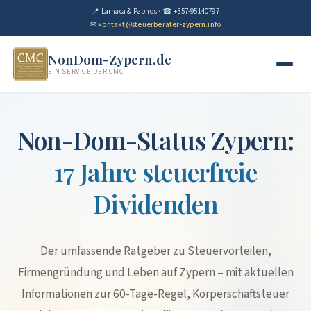
📍 Larnaca & Paphos · ☎ +357-95140797
✉
kontakt@steuerberater-zypern.info
NonDom-Zypern.de
EIN SERVICE DER CMC
Non-Dom-Status Zypern:
17 Jahre steuerfreie
Dividenden
Der umfassende Ratgeber zu Steuervorteilen,
Firmengründung und Leben auf Zypern – mit aktuellen
Informationen zur 60-Tage-Regel, Körperschaftsteuer