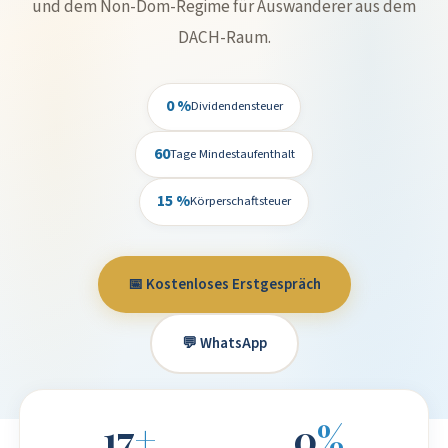
und dem Non-Dom-Regime für Auswanderer aus dem
DACH-Raum.
0 %
Dividendensteuer
60
Tage Mindestaufenthalt
15 %
Körperschaftsteuer
📅 Kostenloses Erstgespräch
💬 WhatsApp
17
+
0
%