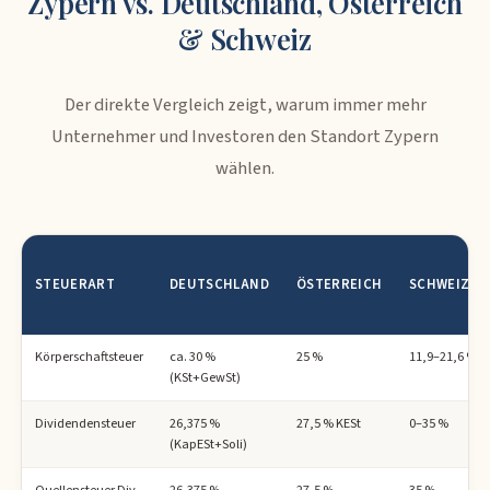
Zypern vs. Deutschland, Österreich
& Schweiz
Der direkte Vergleich zeigt, warum immer mehr
Unternehmer und Investoren den Standort Zypern
wählen.
STEUERART
DEUTSCHLAND
ÖSTERREICH
SCHWEIZ
Körperschaftsteuer
ca. 30 %
25 %
11,9–21,6 %
(KSt+GewSt)
Dividendensteuer
26,375 %
27,5 % KESt
0–35 %
(KapESt+Soli)
Quellensteuer Div.
26,375 %
27,5 %
35 %