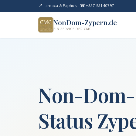
📍 Larnaca & Paphos · ☎ +357-95140797
NonDom-Zypern.de
EIN SERVICE DER CMC
Non-Dom-
Status Zyp