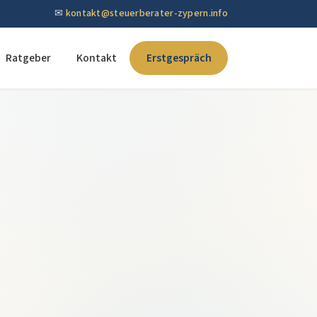
✉
kontakt@steuerberater-zypern.info
Ratgeber
Kontakt
Erstgespräch