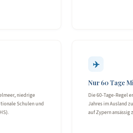
✈️
Nur 60 Tage M
elmeer, niedrige
Die 60-Tage-Regel er
ationale Schulen und
Jahres im Ausland z
HS).
auf Zypern ansässig z