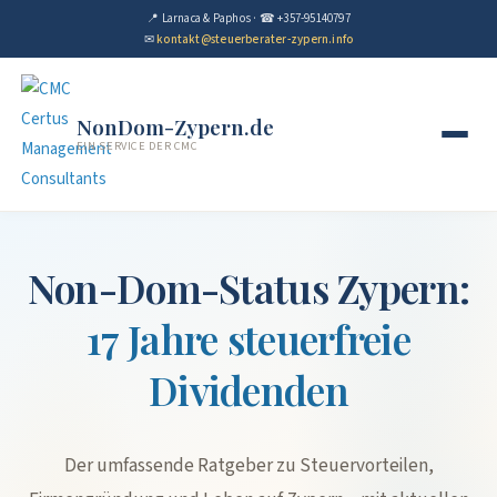
📍 Larnaca & Paphos · ☎ +357-95140797
✉
kontakt@steuerberater-zypern.info
NonDom-Zypern.de
EIN SERVICE DER CMC
Non-Dom-Status Zypern:
17 Jahre steuerfreie
Dividenden
Der umfassende Ratgeber zu Steuervorteilen,