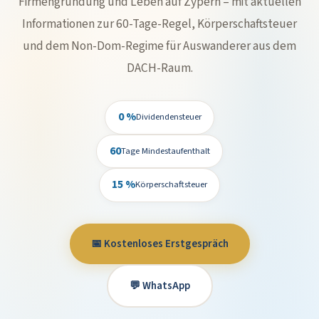
Firmengründung und Leben auf Zypern – mit aktuellen
Informationen zur 60-Tage-Regel, Körperschaftsteuer
und dem Non-Dom-Regime für Auswanderer aus dem
DACH-Raum.
0 %
Dividendensteuer
60
Tage Mindestaufenthalt
15 %
Körperschaftsteuer
📅 Kostenloses Erstgespräch
💬 WhatsApp