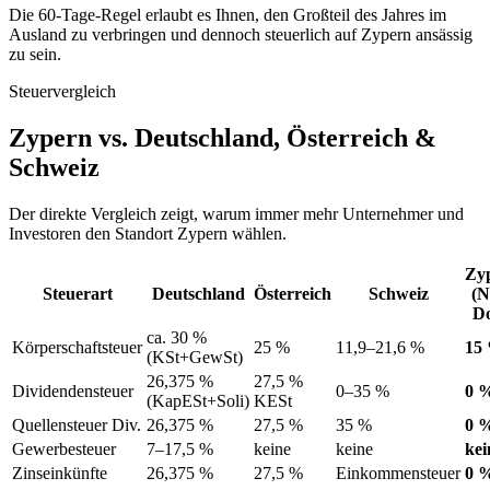
Die 60-Tage-Regel erlaubt es Ihnen, den Großteil des Jahres im
Ausland zu verbringen und dennoch steuerlich auf Zypern ansässig
zu sein.
Steuervergleich
Zypern vs. Deutschland, Österreich &
Schweiz
Der direkte Vergleich zeigt, warum immer mehr Unternehmer und
Investoren den Standort Zypern wählen.
Zy
Steuerart
Deutschland
Österreich
Schweiz
(N
D
ca. 30 %
Körperschaftsteuer
25 %
11,9–21,6 %
15
(KSt+GewSt)
26,375 %
27,5 %
Dividendensteuer
0–35 %
0 
(KapESt+Soli)
KESt
Quellensteuer Div.
26,375 %
27,5 %
35 %
0 
Gewerbesteuer
7–17,5 %
keine
keine
kei
Zinseinkünfte
26,375 %
27,5 %
Einkommensteuer
0 