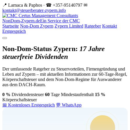
📍 Larnaca & Paphos · ☎ +357-95140797
✉
kontakt@steuerberater-zypern.info
NonDom-Zypern.de
Ein Service der CMC
Startseite
Non-Dom Zypern
Zypern Limited
Ratgeber
Kontakt
Erstgespräch
Non-Dom-Status Zypern:
17 Jahre
steuerfreie Dividenden
Der umfassende Ratgeber zu Steuervorteilen, Firmengründung und
Leben auf Zypern – mit aktuellen Informationen zur 60-Tage-Regel,
Körperschaftsteuer und dem Non-Dom-Regime für Auswanderer
aus dem DACH-Raum.
0 %
Dividendensteuer
60
Tage Mindestaufenthalt
15 %
Körperschaftsteuer
📅 Kostenloses Erstgespräch
💬 WhatsApp