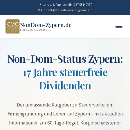
📍 Larnaca & Paphos · ☎ +357-95140797
✉
kontakt@steuerberater-zypern.info
NonDom-Zypern.de
EIN SERVICE DER CMC
Non-Dom-Status Zypern:
17 Jahre steuerfreie
Dividenden
Der umfassende Ratgeber zu Steuervorteilen,
Firmengründung und Leben auf Zypern – mit aktuellen
Informationen zur 60-Tage-Regel, Körperschaftsteuer