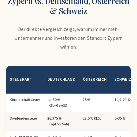
Zypern vs. Deutschland, Österreich
& Schweiz
Der direkte Vergleich zeigt, warum immer mehr
Unternehmer und Investoren den Standort Zypern
wählen.
STEUERART
DEUTSCHLAND
ÖSTERREICH
SCHWEIZ
Körperschaftsteuer
ca. 30 %
25 %
11,9–21,6 %
(KSt+GewSt)
Dividendensteuer
26,375 %
27,5 % KESt
0–35 %
(KapESt+Soli)
Quellensteuer Div.
26,375 %
27,5 %
35 %