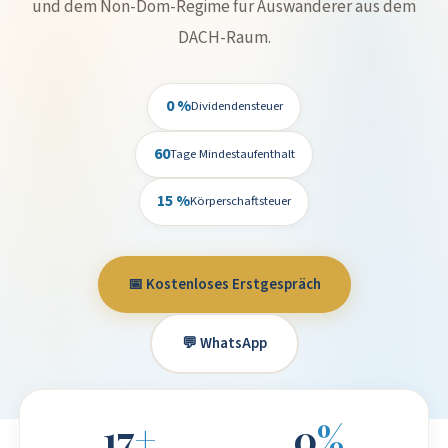
und dem Non-Dom-Regime für Auswanderer aus dem
DACH-Raum.
0 %
Dividendensteuer
60
Tage Mindestaufenthalt
15 %
Körperschaftsteuer
📅 Kostenloses Erstgespräch
💬 WhatsApp
17
+
0
%