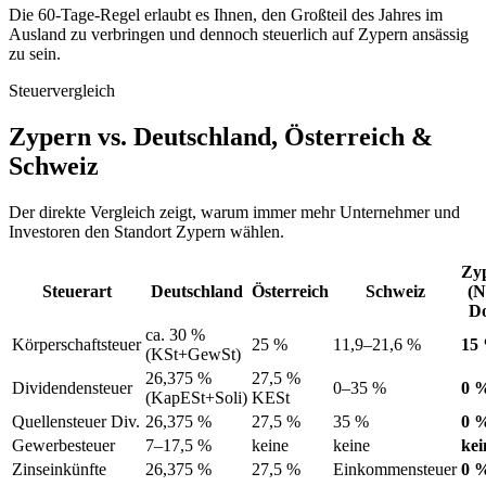
Die 60-Tage-Regel erlaubt es Ihnen, den Großteil des Jahres im
Ausland zu verbringen und dennoch steuerlich auf Zypern ansässig
zu sein.
Steuervergleich
Zypern vs. Deutschland, Österreich &
Schweiz
Der direkte Vergleich zeigt, warum immer mehr Unternehmer und
Investoren den Standort Zypern wählen.
Zy
Steuerart
Deutschland
Österreich
Schweiz
(N
D
ca. 30 %
Körperschaftsteuer
25 %
11,9–21,6 %
15
(KSt+GewSt)
26,375 %
27,5 %
Dividendensteuer
0–35 %
0 
(KapESt+Soli)
KESt
Quellensteuer Div.
26,375 %
27,5 %
35 %
0 
Gewerbesteuer
7–17,5 %
keine
keine
kei
Zinseinkünfte
26,375 %
27,5 %
Einkommensteuer
0 