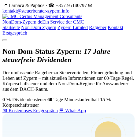
📍 Larnaca & Paphos · ☎ +357-95140797
✉
kontakt@steuerberater-zypern.info
NonDom-Zypern.de
Ein Service der CMC
Startseite
Non-Dom Zypern
Zypern Limited
Ratgeber
Kontakt
Erstgespräch
Non-Dom-Status Zypern:
17 Jahre
steuerfreie Dividenden
Der umfassende Ratgeber zu Steuervorteilen, Firmengründung und
Leben auf Zypern – mit aktuellen Informationen zur 60-Tage-Regel,
Körperschaftsteuer und dem Non-Dom-Regime für Auswanderer
aus dem DACH-Raum.
0 %
Dividendensteuer
60
Tage Mindestaufenthalt
15 %
Körperschaftsteuer
📅 Kostenloses Erstgespräch
💬 WhatsApp