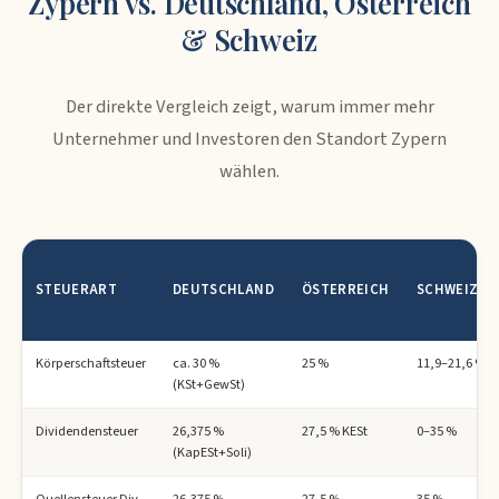
Zypern vs. Deutschland, Österreich
& Schweiz
Der direkte Vergleich zeigt, warum immer mehr
Unternehmer und Investoren den Standort Zypern
wählen.
STEUERART
DEUTSCHLAND
ÖSTERREICH
SCHWEIZ
Körperschaftsteuer
ca. 30 %
25 %
11,9–21,6 %
(KSt+GewSt)
Dividendensteuer
26,375 %
27,5 % KESt
0–35 %
(KapESt+Soli)
Quellensteuer Div.
26,375 %
27,5 %
35 %