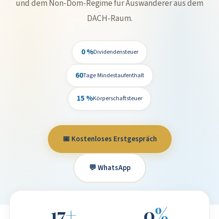
und dem Non-Dom-Regime für Auswanderer aus dem
DACH-Raum.
0 %
Dividendensteuer
60
Tage Mindestaufenthalt
15 %
Körperschaftsteuer
📅 Kostenloses Erstgespräch
💬 WhatsApp
17
+
0
%