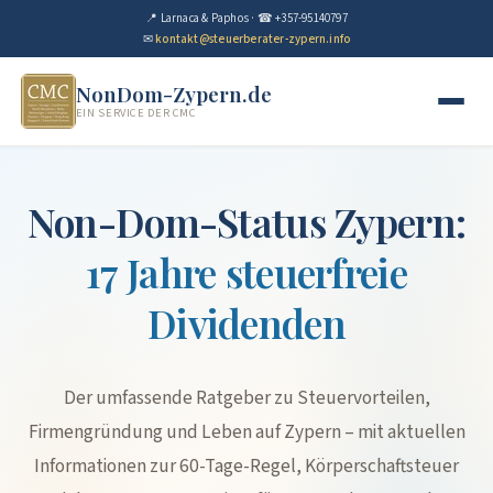
📍 Larnaca & Paphos · ☎ +357-95140797
✉
kontakt@steuerberater-zypern.info
NonDom-Zypern.de
EIN SERVICE DER CMC
Non-Dom-Status Zypern:
17 Jahre steuerfreie
Dividenden
Der umfassende Ratgeber zu Steuervorteilen,
Firmengründung und Leben auf Zypern – mit aktuellen
Informationen zur 60-Tage-Regel, Körperschaftsteuer