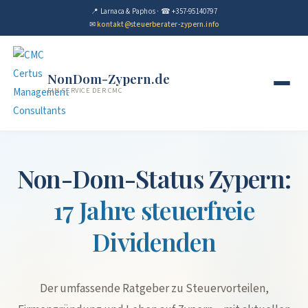
📍 Larnaca & Paphos · ☎ +357-95140797
✉
kontakt@steuerberater-zypern.info
NonDom-Zypern.de
EIN SERVICE DER CMC
Non-Dom-Status Zypern:
17 Jahre steuerfreie
Dividenden
Der umfassende Ratgeber zu Steuervorteilen,