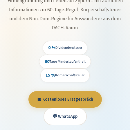
Firmengründung und Leben auf Zypern – mit aktuellen
Informationen zur 60-Tage-Regel, Körperschaftsteuer
und dem Non-Dom-Regime für Auswanderer aus dem
DACH-Raum.
0 %
Dividendensteuer
60
Tage Mindestaufenthalt
15 %
Körperschaftsteuer
📅 Kostenloses Erstgespräch
💬 WhatsApp